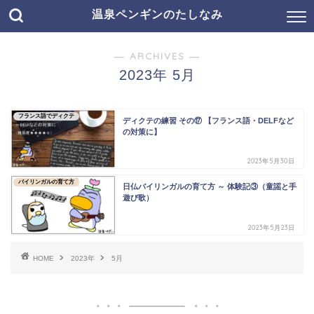
温泉ペンギンのたしなみ
― ARCHIVES ―
2023年 5月
フランス語でディクテ
ディクテの練習 その⑰ 【フランス語・DELFなど
の対策に】
2023年5月30日
バイリンガルの育て方
日仏バイリンガルの育て方 ～ 体験記③（童謡と手
遊び歌）
2023年5月23日
HOME
2023年
5月