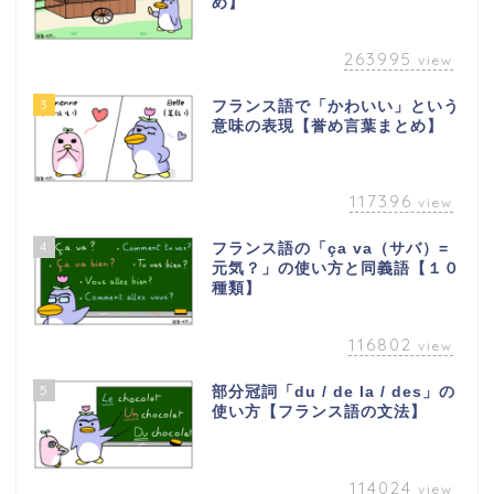
め】
263995
view
3
フランス語で「かわいい」という
意味の表現【誉め言葉まとめ】
117396
view
4
フランス語の「ça va（サバ）=
元気？」の使い方と同義語【１０
種類】
116802
view
5
部分冠詞「du / de la / des」の
使い方【フランス語の文法】
114024
view