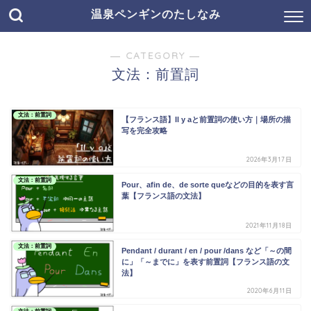
温泉ペンギンのたしなみ
― CATEGORY ―
文法：前置詞
文法：前置詞
【フランス語】Il y aと前置詞の使い方｜場所の描
写を完全攻略
2026年3月17日
文法：前置詞
Pour、afin de、de sorte queなどの目的を表す言
葉【フランス語の文法】
2021年11月18日
文法：前置詞
Pendant / durant / en / pour /dans など「～の間
に」「～までに」を表す前置詞【フランス語の文
法】
2020年6月11日