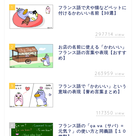
1
フランス語で犬や猫などペットに
付けるかわいい名前【30選】
297714
view
2
お店の名前に使える「かわいい」
フランス語の言葉や表現【おすす
め】
263959
view
3
フランス語で「かわいい」という
意味の表現【誉め言葉まとめ】
117350
view
4
フランス語の「ça va（サバ）=
元気？」の使い方と同義語【１０