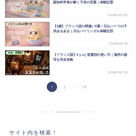
認知科学者が解く子供の言葉｜体験記⑫
2026年4月15日
バイリンガルの育て方
【3歳】フランス語の間違い5選！日仏ハーフの子
供あるある｜日仏バイリンガル体験記⑪
2026年4月5日
文法：前置詞
【フランス語】Il y aと前置詞の使い方｜場所の描
写を完全攻略
2026年3月17日
...
1
2
18
サイト内を検索！