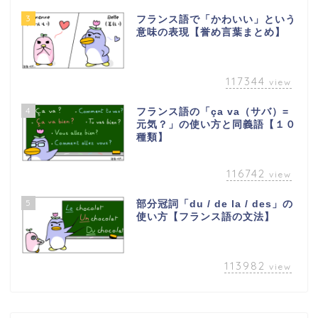
3
フランス語で「かわいい」という
意味の表現【誉め言葉まとめ】
117344
view
4
フランス語の「ça va（サバ）=
元気？」の使い方と同義語【１０
種類】
116742
view
5
部分冠詞「du / de la / des」の
使い方【フランス語の文法】
113982
view