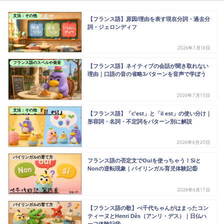
文法：その他
【フランス語】原因/理由を表す現在分詞・過去分
詞・ジェロンディフ
2026年7月18日
フランス語のスペルや発音
【フランス語】ネイティブの会話が聞き取れない
理由｜口語の音の省略3パターンを音声で学ぼう
2026年7月15日
文法：その他
【フランス語】「c'est」と「il est」の使い分け｜
形容詞・名詞・不定詞をパターン別に解説
2026年6月20日
バイリンガルの育て方
フランス語の否定文でOuiを使っちゃう！Siと
Nonの逆転現象｜バイリンガル育児体験記⑮
2026年6月17日
バイリンガルの育て方
【フランス語の歌】ぺ千代ちゃんがはまったコン
ティーヌとHenri Dès（アンリ・デス）｜日仏ハ
ーフ体験記⑭