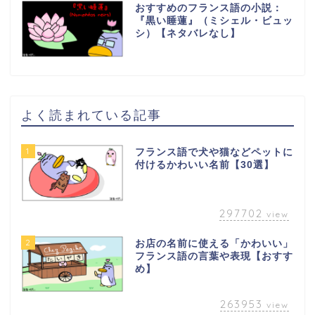
おすすめのフランス語の小説：
『黒い睡蓮』（ミシェル・ビュッ
シ）【ネタバレなし】
よく読まれている記事
1
フランス語で犬や猫などペットに
付けるかわいい名前【30選】
297702
view
2
お店の名前に使える「かわいい」
フランス語の言葉や表現【おすす
め】
263953
view