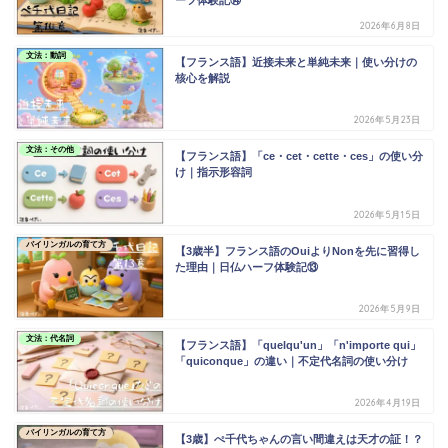
2026年6月8日
文法：動詞
【フランス語】近接未来と単純未来｜使い分けの
核心を解説
2026年5月23日
文法：その他
【フランス語】「ce・cet・cette・ces」の使い分
け｜指示形容詞
2026年5月15日
バイリンガルの育て方
【3歳半】フランス語のOuiよりNonを先に習得し
た理由｜日仏ハーフ体験記⑬
2026年5月9日
文法：代名詞
【フランス語】「quelqu'un」「n'importe qui」
「quiconque」の違い｜不定代名詞の使い分け
2026年4月19日
バイリンガルの育て方
【3歳】ぺ千代ちゃんの言い間違えは天才の証！？