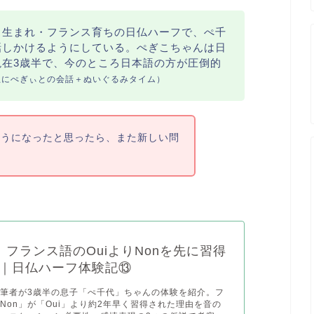
ス生まれ・フランス育ちの日仏ハーフで、ぺ千
話しかけるようにしている。ぺぎこちゃんは日
現在3歳半で、今のところ日本語の方が圧倒的
主にぺぎぃとの会話＋ぬいぐるみタイム）
ようになったと思ったら、また新しい問
】フランス語のOuiよりNonを先に習得
｜日仏ハーフ体験記⑬
筆者が3歳半の息子「ぺ千代」ちゃんの体験を紹介。フ
Non」が「Oui」より約2年早く習得された理由を音の