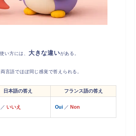
大きな違い
使い方には、
がある。
、両言語でほぼ同じ感覚で答えられる。
日本語の答え
フランス語の答え
／
いいえ
Oui
／
Non