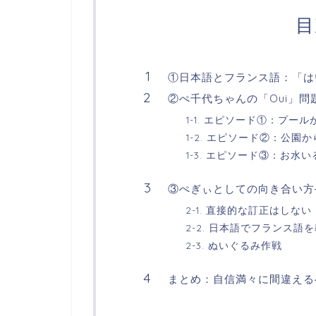
目
①日本語とフランス語：「は
②ぺ千代ちゃんの「Oui」
1-1. エピソード①：プー
1-2. エピソード②：公園
1-3. エピソード③：お水
③ぺぎぃとしての向き合い方
2-1. 直接的な訂正はしない
2-2. 日本語でフランス語
2-3. ぬいぐるみ作戦
まとめ：自信満々に間違える