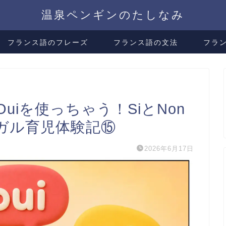
温泉ペンギンのたしなみ
フランス語のフレーズ
フランス語の文法
フラ
iを使っちゃう！SiとNon
ガル育児体験記⑮
2026年6月17日