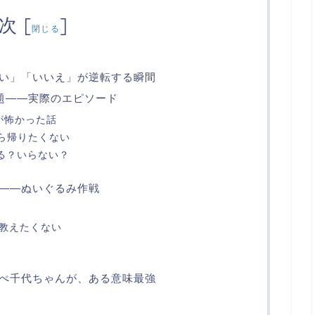
次
[
]
閉じる
い」「いいえ」が逆転する瞬間
問題――実際のエピソード
ルが怖かった話
から帰りたくない
いる？いらない？
――ぬいぐるみ作戦
を教えたくない
ぺ千代ちゃんが、ある意味最強