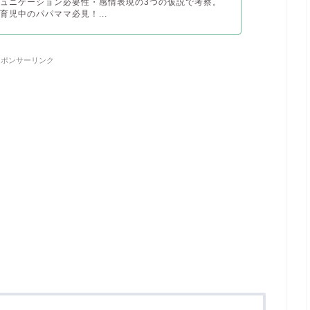
ュニケーション必要性・感情表現の3つの仮説で考察。
育児中のパパママ必見！...
スポンサーリンク