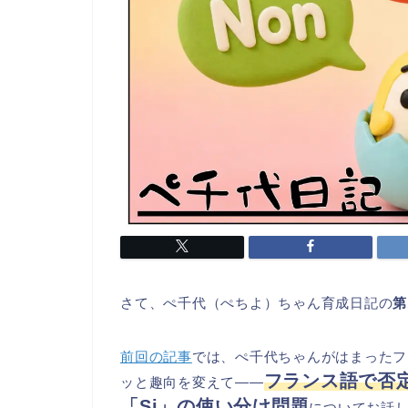
さて、ぺ千代（ぺちよ）ちゃん育成日記の
第
前回の記事
では、ぺ千代ちゃんがはまったフ
フランス語で否定
ッと趣向を変えて――
「Si」の使い分け問題
についてお話