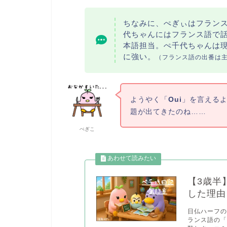
ちなみに、ぺぎぃはフラン
代ちゃんにはフランス語で
本語担当。ぺ千代ちゃんは
に強い。
（フランス語の出番は
ようやく「
Oui
」を言える
題が出てきたのね……
ぺぎこ
【3歳半
した理由
日仏ハーフの
ランス語の「