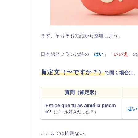
まず、そもそもの話から整理しよう。
日本語とフランス語の「
はい
」「
いいえ
」の
肯定文（〜ですか？）
で聞く場合
は
質問（肯定形）
Est-ce que tu as aimé la piscin
はい
e?
（プール好きだった？）
ここまでは問題ない。