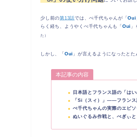
少し前の
第13話
では、ぺ千代ちゃんが「
Oui
らく経ち、ようやくぺ千代ちゃんも「
Oui
」
た）
しかし、「
Oui
」が言えるようになったとた
本記事の内容
日本語とフランス語の「はい
「Si（スィ）」――フラン
ぺ千代ちゃんの実際のエピソ
ぬいぐるみ作戦と、ぺぎぃと