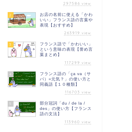
297586
view
お店の名前に使える「かわ
2
いい」フランス語の言葉や
表現【おすすめ】
263919
view
フランス語で「かわいい」
3
という意味の表現【誉め言
葉まとめ】
117299
view
フランス語の「ça va（サ
4
バ）=元気？」の使い方と
同義語【１０種類】
116703
view
部分冠詞「du / de la /
5
des」の使い方【フランス
語の文法】
113960
view