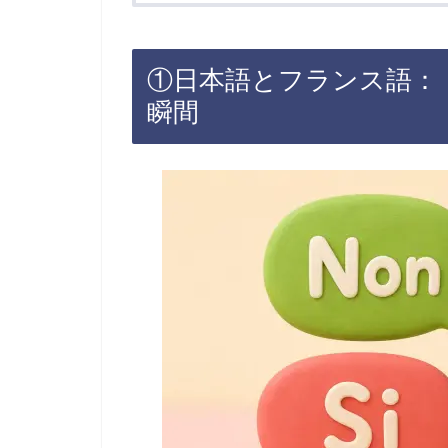
①日本語とフランス語：
瞬間