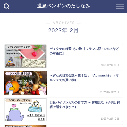
温泉ペンギンのたしなみ
― ARCHIVES ―
2023年 2月
フランス語でディクテ
ディクテの練習 その⑭ 【フランス語・DELFなど
の対策に】
2023年2月28日
フランス語の基本会話
ぺぎぃの日常会話～第８話：「Au marché」（マ
ルシェでお買い物）
2023年2月24日
バイリンガルの育て方
日仏バイリンガルの育て方 ～ 体験記①（子供と何
語で話すべきか？）
2023年2月10日