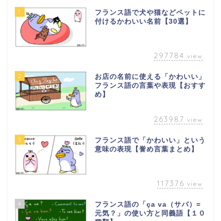
1
フランス語で犬や猫などペットに
付けるかわいい名前【30選】
297784
view
2
お店の名前に使える「かわいい」
フランス語の言葉や表現【おすす
め】
263987
view
3
フランス語で「かわいい」という
意味の表現【誉め言葉まとめ】
117376
view
4
フランス語の「ça va（サバ）=
元気？」の使い方と同義語【１０