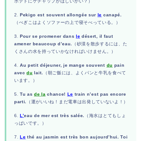
ポテトにケチャップがほしいかい？）
2.
Pekigo est souvent allongée sur
le
canapé.
（ぺぎこはよくソファーの上で寝そべっている。）
3.
Pour se promener dans
le
désert, il faut
amener beaucoup d’eau.
（砂漠を散歩するには、た
くさんの水を持っていかなければいけません。）
4.
Au petit déjeuner, je mange souvent
du
pain
avec
du
lait.
（朝ご飯には、よくパンと牛乳を食べて
います。）
5.
Tu as
de la
chance!
Le
train n’est pas encore
parti.
（運がいいね！まだ電車は出発していないよ！）
6.
L’
eau de mer est très salée.
（海水はとてもしょ
っぱいです。）
7.
Le
thé au jasmin est très bon aujourd’hui. Toi