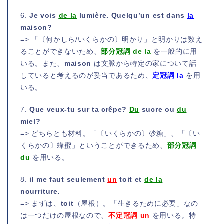
6.
Je vois
de la
lumière. Quelqu’un est dans
la
maison?
=> 「〔何かしら/いくらかの〕明かり」と明かりは数え
ることができないため、
部分冠詞 de la
を一般的に用
いる。また、
maison
は文脈から特定の家について話
していると考えるのが妥当であるため、
定冠詞 la
を用
いる。
7.
Que veux-tu sur ta crêpe?
Du
sucre ou
du
miel?
=> どちらとも材料。「〔いくらかの〕砂糖」、「〔い
くらかの〕蜂蜜」ということができるため、
部分冠詞
du
を用いる。
8.
il me faut seulement
un
toit et
de la
nourriture.
=> まずは、
toit
（屋根）。「生きるために必要」なの
は一つだけの屋根なので、
不定冠詞 un
を用いる。特