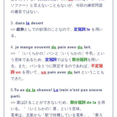
ソファー）と言えないこともないが、今回の練習問題
の趣旨ではない。
3.
dans
le
desert
=>
総称
としての砂漠のことなので、
定冠詞 le
を用い
る。
4.
je mange souvent
du
pain avec
du
lait.
=> 「〔いくらかの〕パンと〔いくらかの〕牛乳」とい
う意味であるため、
定冠詞
ではなく
部分冠詞
を用い
る。また、パンを１つに限定するのであれば、
不定冠
詞 un
を用いて、
un
pain avec
du
lait
ということも
できた。
5.
Tu as
de la
chance!
Le
train n’est pas encore
parti.
=> 運は計ることができないため、
部分冠詞 de la
を用
いる。「〔いくらかの〕運」という意味。
電車は、文脈から「駅で待機している電車」、「乗ろ