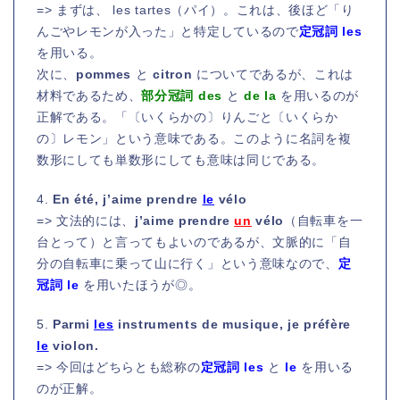
=> まずは、 les tartes（パイ）。これは、後ほど「り
んごやレモンが入った」と特定しているので
定冠詞 les
を用いる。
次に、
pommes
と
citron
についてであるが、これは
材料であるため、
部分冠詞 des
と
de la
を用いるのが
正解である。「〔いくらかの〕りんごと〔いくらか
の〕レモン」という意味である。このように名詞を複
数形にしても単数形にしても意味は同じである。
4.
En été, j’aime prendre
le
vélo
=> 文法的には、
j’aime prendre
un
vélo
（自転車を一
台とって）と言ってもよいのであるが、文脈的に「自
分の自転車に乗って山に行く」という意味なので、
定
冠詞 le
を用いたほうが◎。
5.
Parmi
les
instruments de musique, je préfère
le
violon.
=> 今回はどちらとも総称の
定冠詞 les
と
le
を用いる
のが正解。