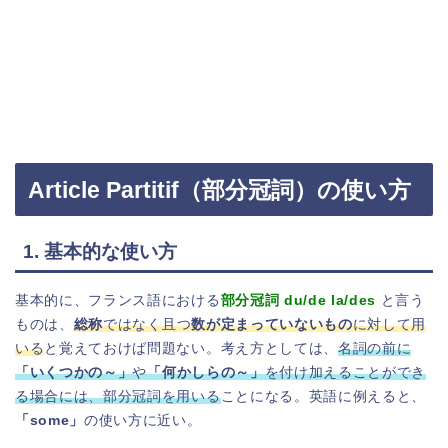
Article Partitif（部分冠詞）の使い方
1. 基本的な使い方
基本的に、フランス語における
部分冠詞 du/de la/des
と言う
ものは、
総称
ではなく且つ
数が定まっていないもの
に対して用
いる
と覚えておけば問題ない。考え方としては、
名詞の前に
「いくつかの～」
や
「何かしらの～」
を付け加えることができ
る場合には、部分冠詞を用いる
ことになる。英語に例えると、
「some」
の使い方に近い。