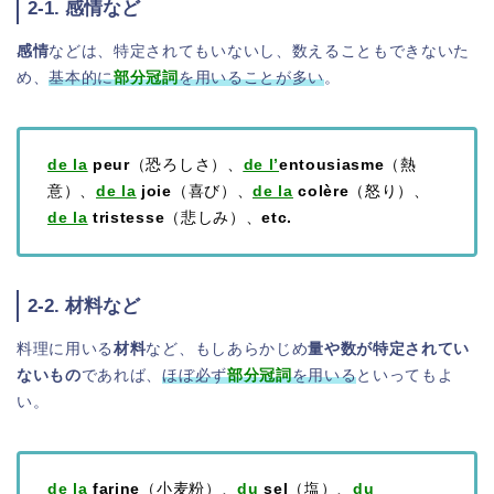
2-1. 感情など
感情
などは、特定されてもいないし、数えることもできないた
め、
基本的に
部分冠詞
を用いることが多い
。
de la
peur
（恐ろしさ）、
de l’
entousiasme
（熱
意）、
de la
joie
（喜び）、
de la
colère
（怒り）、
de la
tristesse
（悲しみ）、
etc.
2-2. 材料など
料理に用いる
材料
など、もしあらかじめ
量や数が特定されてい
ないもの
であれば、
ほぼ必ず
部分冠詞
を用いる
といってもよ
い。
de la
farine
（小麦粉）、
du
sel
（塩）、
du