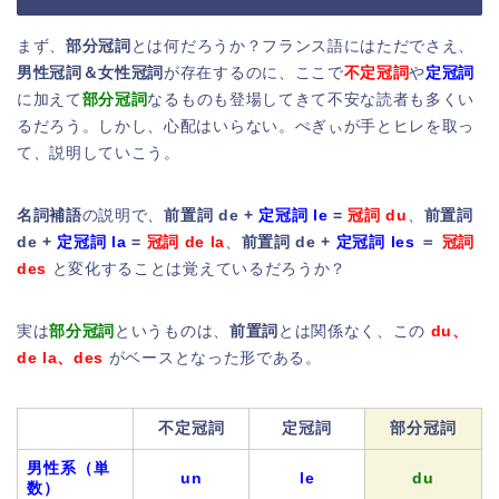
まず、
部分冠詞
とは何だろうか？フランス語にはただでさえ、
男性冠詞＆女性冠詞
が存在するのに、ここで
不定冠詞
や
定冠詞
に加えて
部分冠詞
なるものも登場してきて不安な読者も多くい
るだろう。しかし、心配はいらない。ぺぎぃが手とヒレを取っ
て、説明していこう。
名詞補語
の説明で、
前置詞 de +
定冠詞 le
=
冠詞 du
、
前置詞
de +
定冠詞 la
=
冠詞 de la
、
前置詞 de +
定冠詞 les
＝
冠詞
des
と変化することは覚えているだろうか？
実は
部分冠詞
というものは、
前置詞
とは関係なく、この
du、
de la、des
がベースとなった形である。
不定冠詞
定冠詞
部分冠詞
男性系（単
un
le
du
数）