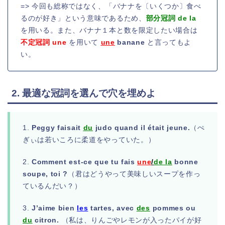
=> 今回も総称ではなく、「バナナを〔いくつか〕食べ
るのが好き」という意味であるため、
部分冠詞 de la
を用いる。また、バナナ１本と数を限定したい場合は
不定冠詞 une
を用いて
une
banane
と言ってもよ
い。
2. 最適な冠詞を選んで穴を埋めよ
1.
Peggy faisait
du
judo quand il était jeune.
（ぺ
ぎぃは若いころに柔道をやっていた。）
2.
Comment est-ce que tu fais
une
/
de la
bonne
soupe, toi ?
（君はどうやって美味しいスープを作っ
ているんだい？）
3.
J’aime bien
les
tartes, avec
des
pommes ou
du
citron.
（私は、りんごやレモンが入ったパイが好