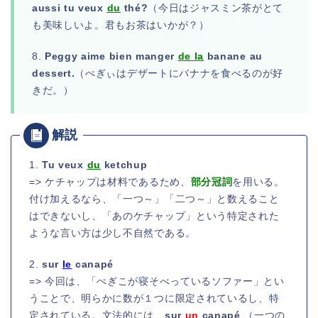
aussi tu veux
du
thé?
（今日はジャスミン茶がとて
も美味しいよ。君もお茶はいかが？）
8.
Peggy aime bien manger
de la
banane au
dessert.
（ぺぎぃはデザートにバナナを食べるのが好
きだ。）
1.
Tu veux
du
ketchup
=> ケチャップは材料であるため、
部分冠詞
を用いる。
付け加えるなら、「一つ～」「二つ～」と数えること
はできないし、「あのケチャップ」という特定された
ような言い方は少し不自然である。
2.
sur
le
canapé
=> 今回は、「ぺぎこが寝そべっているソファー」とい
うことで、明らかに数が１つに限定されているし、特
定されている。文法的には、
sur
un
canapé
（一つの