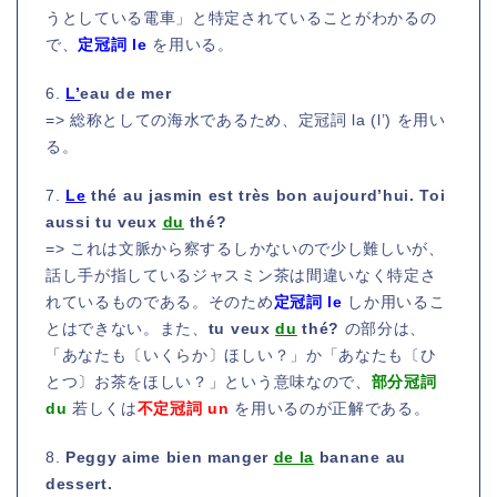
うとしている電車」と特定されていることがわかるの
で、
定冠詞 le
を用いる。
6.
L’
eau de mer
=> 総称としての海水であるため、定冠詞 la (l’) を用い
る。
7.
Le
thé au jasmin est très bon aujourd’hui. Toi
aussi tu veux
du
thé?
=> これは文脈から察するしかないので少し難しいが、
話し手が指しているジャスミン茶は間違いなく特定さ
れているものである。そのため
定冠詞 le
しか用いるこ
とはできない。また、
tu veux
du
thé?
の部分は、
「あなたも〔いくらか〕ほしい？」か「あなたも〔ひ
とつ〕お茶をほしい？」という意味なので、
部分冠詞
du
若しくは
不定冠詞 un
を用いるのが正解である。
8.
Peggy aime bien manger
de la
banane au
dessert.