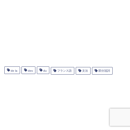
de la
des
du
フランス語
文法
部分冠詞