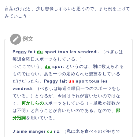
言葉だけだと、少し想像しずらいと思うので、また例を上げて
みていこう：
Peggy fait
du
sport tous les vendredi.
（ぺぎぃは
毎週金曜日スポーツをしている。）
=>ここでいう、
du
sport
というのは、別に数えられる
ものではない。ある一つの定められた競技をしている
だけだったら、
Peggy fait
un
sport tous les
vendredi.
（ぺぎぃは毎週金曜日一つのスポーツをし
ている。）となるが、今回はそれが言いたいのではな
く、
何かしらの
スポーツをしている（＝単数か複数か
は不明）と言うことが言いたいのである。なので、
部
分冠詞
を用いている。
J’aime manger
du
riz.
（私は米を食べるのが好きで