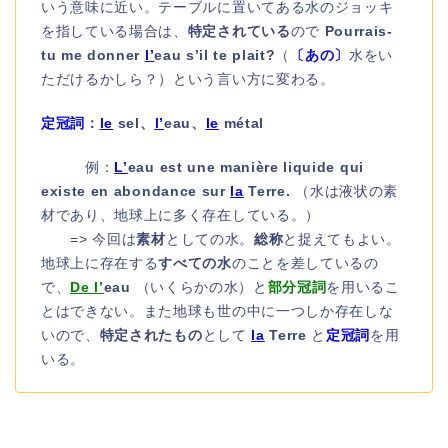
いう意味に近い。テーブルに置いてある水のジョッキ
を指している場合は、
特定されている
ので
Pourrais-
tu me donner
l’
eau s’il te plait?
（
〔あの〕
水をい
ただけるかしら？）という言い方に変わる。
定冠詞
：
le
sel、
l’
eau、
le
métal
例：
L’
eau est une manière liquide qui
existe en abondance sur
la
Terre.
（水は液状の素
材であり、地球上に多く存在している。）
=> 今回は
素材
としての水。
総称
と捉えてもよい。
地球上に存在する
すべての水
のことを差しているの
で、
De l’
eau
（いくらかの水）と
部分冠詞
を用いるこ
とはできない。また地球も世の中に一つしか存在しな
いので、
特定されたもの
として
la
Terre
と
定冠詞
を用
いる。