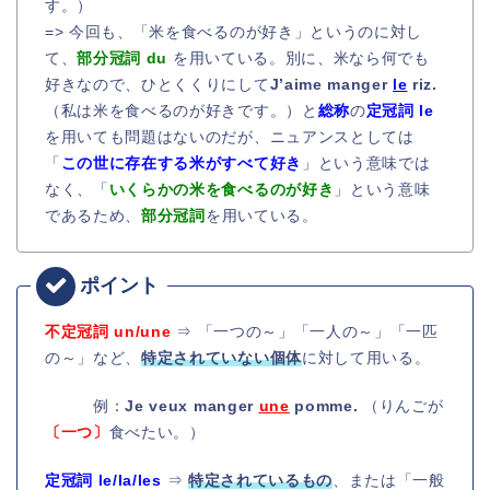
す。）
=> 今回も、「米を食べるのが好き」というのに対し
て、
部分冠詞 du
を用いている。別に、米なら何でも
好きなので、ひとくくりにして
J’aime manger
le
riz.
（私は米を食べるのが好きです。）と
総称
の
定冠詞 le
を用いても問題はないのだが、ニュアンスとしては
「
この世に存在する米がすべて好き
」という意味では
なく、「
いくらかの米を食べるのが好き
」という意味
であるため、
部分冠詞
を用いている。
不定冠詞 un/une
⇒ 「一つの～」「一人の～」「一匹
の～」など、
特定されていない個体
に対して用いる。
例：
Je veux manger
une
pomme.
（りんごが
〔一つ〕
食べたい。）
定冠詞 le/la/les
⇒
特定されているもの
、または「一般