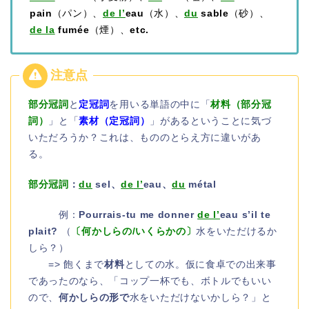
pain
（パン）、
de l’
eau
（水）、
du
sable
（砂）、
de la
fumée
（煙）、
etc.
部分冠詞
と
定冠詞
を用いる単語の中に「
材料（部分冠
詞）
」と「
素材（定冠詞）
」があるということに気づ
いただろうか？これは、もののとらえ方に違いがあ
る。
部分冠詞
：
du
sel、
de
l’
eau、
du
métal
例：
Pourrais-tu me donner
de l’
eau s’il te
plait?
（
〔何かしらの/いくらかの〕
水をいただけるか
しら？）
=> 飽くまで
材料
としての水。仮に食卓での出来事
であったのなら、「コップ一杯でも、ボトルでもいい
ので、
何かしらの形で
水をいただけないかしら？」と