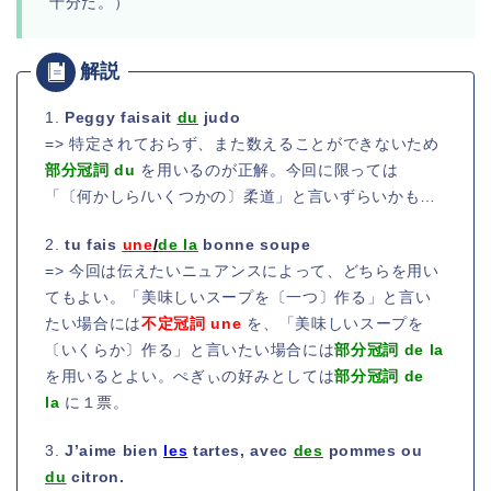
十分だ。）
1.
Peggy faisait
du
judo
=> 特定されておらず、また数えることができないため
部分冠詞 du
を用いるのが正解。今回に限っては
「〔何かしら/いくつかの〕柔道」と言いずらいかも…
2.
tu fais
une
/
de la
bonne soupe
=> 今回は伝えたいニュアンスによって、どちらを用い
てもよい。「美味しいスープを〔一つ〕作る」と言い
たい場合には
不定冠詞 une
を、「美味しいスープを
〔いくらか〕作る」と言いたい場合には
部分冠詞 de la
を用いるとよい。ぺぎぃの好みとしては
部分冠詞 de
la
に１票。
3.
J’aime bien
les
tartes, avec
des
pommes ou
du
citron.