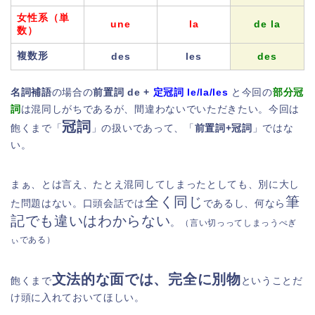
女性系（単
une
la
de la
数）
複数形
des
les
d
es
名詞補語
の場合の
前置詞 de +
定冠詞 le/la/les
と今回の
部分冠
詞
は混同しがちであるが、間違わないでいただきたい。今回は
冠詞
飽くまで「
」の扱いであって、「
前置詞+冠詞
」ではな
い。
まぁ、とは言え、たとえ混同してしまったとしても、別に大し
全く同じ
筆
た問題はない。口頭会話では
であるし、何なら
記でも違いはわからない
。
（言い切っってしまっうぺぎ
ぃである）
文法的な面では、完全に別物
飽くまで
ということだ
け頭に入れておいてほしい。