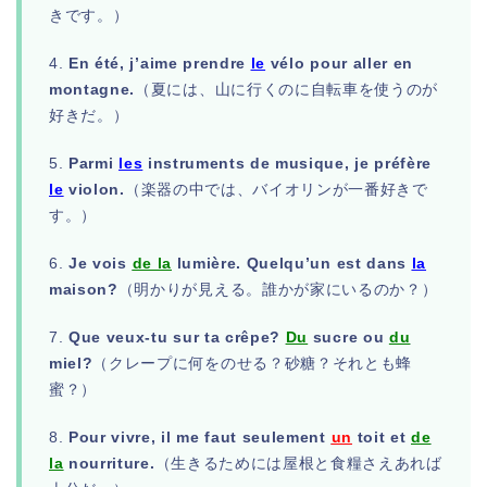
きです。）
4.
En été, j’aime prendre
le
vélo pour aller en
montagne.
（夏には、山に行くのに自転車を使うのが
好きだ。）
5.
Parmi
les
instruments de musique, je préfère
le
violon.
（楽器の中では、バイオリンが一番好きで
す。）
6.
Je vois
de la
lumière. Quelqu’un est dans
la
maison?
（明かりが見える。誰かが家にいるのか？）
7.
Que veux-tu sur ta crêpe?
Du
sucre ou
du
miel?
（クレープに何をのせる？砂糖？それとも蜂
蜜？）
8.
Pour vivre, il me faut seulement
un
toit et
de
la
nourriture.
（生きるためには屋根と食糧さえあれば