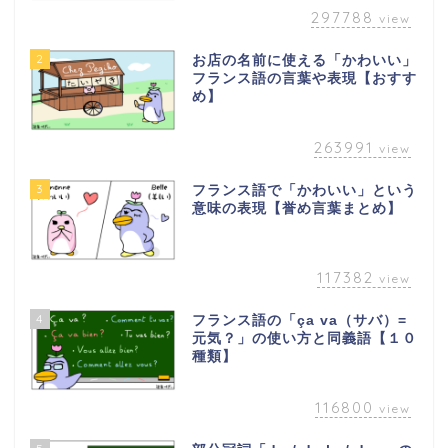
297788
view
2
お店の名前に使える「かわいい」
フランス語の言葉や表現【おすす
め】
263991
view
3
フランス語で「かわいい」という
意味の表現【誉め言葉まとめ】
117382
view
4
フランス語の「ça va（サバ）=
元気？」の使い方と同義語【１０
種類】
116800
view