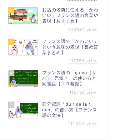
お店の名前に使える「かわ
2
いい」フランス語の言葉や
表現【おすすめ】
263961
view
フランス語で「かわいい」
3
という意味の表現【誉め言
葉まとめ】
117354
view
フランス語の「ça va（サ
4
バ）=元気？」の使い方と
同義語【１０種類】
116766
view
部分冠詞「du / de la /
5
des」の使い方【フランス
語の文法】
114006
view