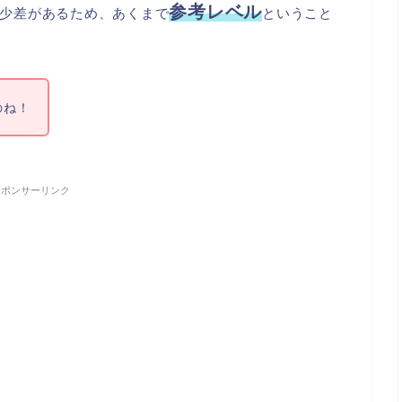
参考レベル
少差があるため、あくまで
ということ
のね！
スポンサーリンク