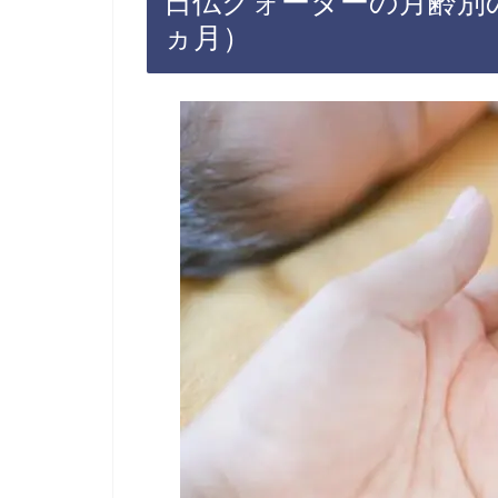
日仏クォーターの月齢別の
ヵ月）