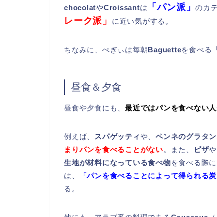
「パン派」
chocolat
や
Croissant
は
のカ
レーク派」
に近い気がする。
ちなみに、ぺぎぃは毎朝
Baguette
を食べる
昼食＆夕食
昼食や夕食にも、
最近ではパンを食べない人
例えば、
スパゲッティ
や、
ペンネのグラタン
まりパンを食べることがない
。また、
ピザ
や
生地が材料になっている食べ物
を食べる際に
は、
「パンを食べることによって得られる炭
る。