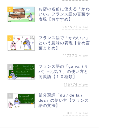
お店の名前に使える「かわ
2
いい」フランス語の言葉や
表現【おすすめ】
263971
view
フランス語で「かわいい」
3
という意味の表現【誉め言
葉まとめ】
117370
view
フランス語の「ça va（サ
4
バ）=元気？」の使い方と
同義語【１０種類】
116774
view
部分冠詞「du / de la /
5
des」の使い方【フランス
語の文法】
114012
view