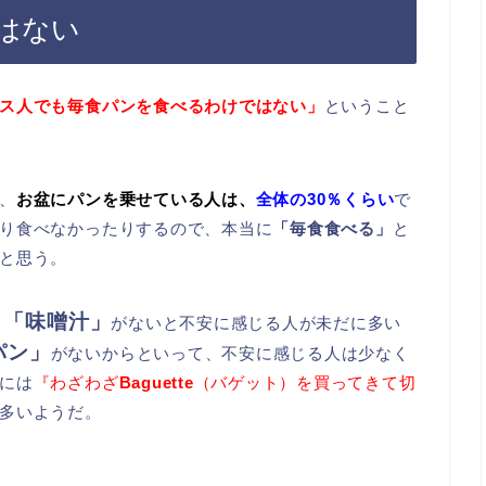
はない
ス人でも毎食パンを食べるわけではない」
ということ
、
お盆にパンを乗せている人は、
全体の30％くらい
で
り食べなかったりするので、本当に
「毎食食べる」
と
と思う。
「味噌汁」
と
がないと不安に感じる人が未だに多い
パン」
がないからといって、不安に感じる人は少なく
には
『わざわざ
Baguette
（バゲット）を買ってきて切
多いようだ。