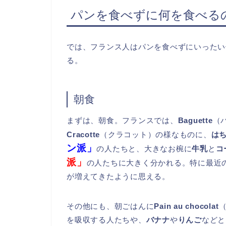
パンを食べずに何を食べる
では、フランス人はパンを食べずにいったい
る。
朝食
まずは、朝食。フランスでは、
Baguette
（
Cracotte
（クラコット）の様なものに、
は
ン派」
の人たちと、大きなお椀に
牛乳
と
コ
派」
の人たちに大きく分かれる。特に最近
が増えてきたように思える。
その他にも、朝ごはんに
Pain au chocolat
を吸収する人たちや、
バナナ
や
りんご
などと