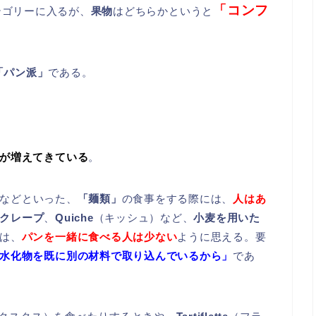
「コンフ
テゴリーに入るが、
果物
はどちらかというと
「パン派」
である。
が増えてきている
。
などといった、
「麺類」
の食事をする際には、
人はあ
クレープ
、
Quiche
（キッシュ）など、
小麦を用いた
は、
パン
を一緒に食べる人は少ない
ように思える。要
水化物を既に別の材料で取り込んでいるから」
であ