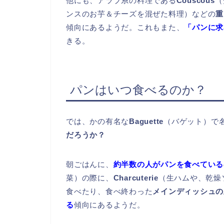
他にも、アラブ系の料理である
Couscous
（
ンスのお芋＆チーズを混ぜた料理）などの
重
傾向にあるようだ。これもまた、
「パンに求
きる。
パンはいつ食べるのか？
では、かの有名な
Baguette
（バゲット）で
だろうか？
朝ごはんに、
約半数の人がパンを食べている
菜）の際に、
Charcuterie
（生ハムや、乾燥
食べたり、食べ終わった
メインディッシュの
る
傾向にあるようだ。