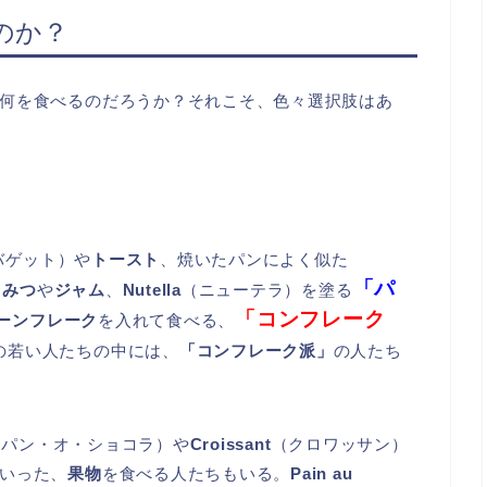
のか？
何を食べるのだろうか？それこそ、色々選択肢はあ
バゲット）や
トースト
、焼いたパンによく似た
「パ
ちみつ
や
ジャム
、
Nutella
（ニューテラ）を塗る
「コンフレーク
ーンフレーク
を入れて食べる、
の若い人たちの中には、
「コンフレーク派」
の人たち
（パン・オ・ショコラ）や
Croissant
（クロワッサン）
いった、
果物
を食べる人たちもいる。
Pain au