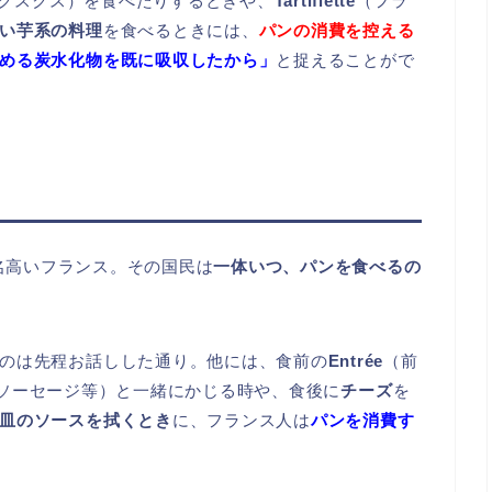
クスクス）を食べたりするときや、
Tartiflette
（フラ
い芋系の料理
を食べるときには、
パンの消費を控える
める炭水化物を既に吸収したから」
と捉えることがで
名高いフランス。その国民は
一体いつ、パンを食べるの
のは先程お話しした通り。他には、食前の
Entrée
（前
ソーセージ等）と一緒にかじる時や、食後に
チーズ
を
皿のソースを拭くとき
に、フランス人は
パンを消費す