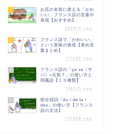
お店の名前に使える「かわ
2
いい」フランス語の言葉や
表現【おすすめ】
263919
view
フランス語で「かわいい」
3
という意味の表現【誉め言
葉まとめ】
117299
view
フランス語の「ça va（サ
4
バ）=元気？」の使い方と
同義語【１０種類】
116703
view
部分冠詞「du / de la /
5
des」の使い方【フランス
語の文法】
113958
view