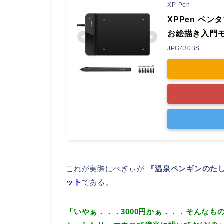
XP-Pen
XPPen ペン
お絵描き入門モデ
JPG430BS
これが実際にぺぎぃが
『温泉ペンギンのた
ット
である。
「いやぁ．．．3000円かぁ．．．そんな