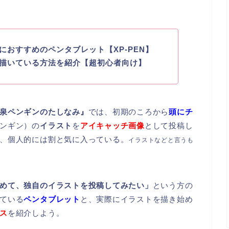
おすすめのペンタブレット【XP-PEN】
描いている方法を紹介【超初心者向け】
泉ペンギンのたしなみ』
では、初期のころから
頭にチ
ンギン）の
イラスト
を
アイキャッチ画像
として投稿し
、個人的には割と気に入っている。
イラストなどと言うも
めて、独自のイラストを投稿してみたい」
という方の
ている
ペンタブレット
と、実際にイラストを描き始め
ス
を紹介しよう。