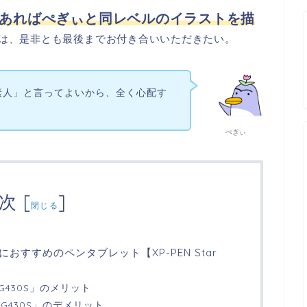
あればぺぎぃと同レベルのイラストを描
は、是非とも最後までお付き合いいただきたい。
素人」と言ってよいから、全く心配す
ぺぎぃ
次
[
]
閉じる
すすめのペンタブレット【XP-PEN Star
r G430S」のメリット
r G430S」のデメリット