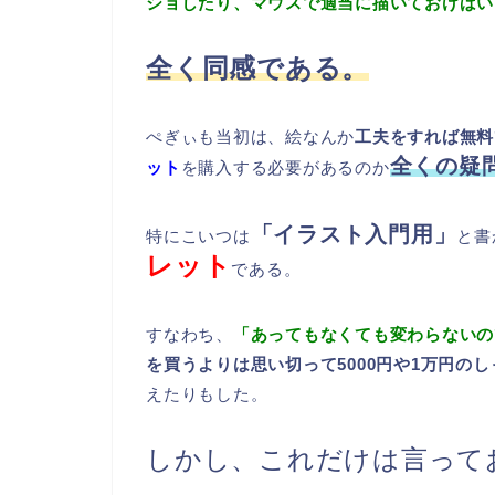
ショしたり、マウスで適当に描いておけばい
全く同感である。
ぺぎぃも当初は、絵なんか
工夫をすれば無料
全くの疑
ット
を購入する必要があるのか
「イラスト入門用」
特にこいつは
と書
レット
である。
すなわち、
「あってもなくても変わらないの
を買うよりは思い切って5000円や1万円の
えたりもした。
しかし、これだけは言って