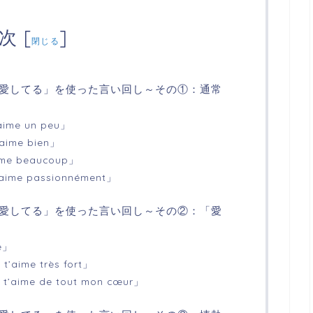
次
[
]
閉じる
愛してる」を使った言い回し～その①：通常
ime un peu」
ime bien」
me beaucoup」
ime passionnément」
愛してる」を使った言い回し～その②：「愛
e」
aime très fort」
aime de tout mon cœur」