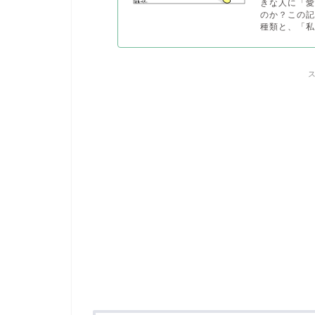
きな人に「
のか？この記
種類と、「私