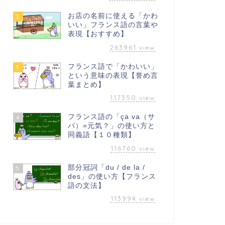
お店の名前に使える「かわ
2
いい」フランス語の言葉や
表現【おすすめ】
263961
view
フランス語で「かわいい」
3
という意味の表現【誉め言
葉まとめ】
117350
view
フランス語の「ça va（サ
4
バ）=元気？」の使い方と
同義語【１０種類】
116760
view
部分冠詞「du / de la /
5
des」の使い方【フランス
語の文法】
113994
view