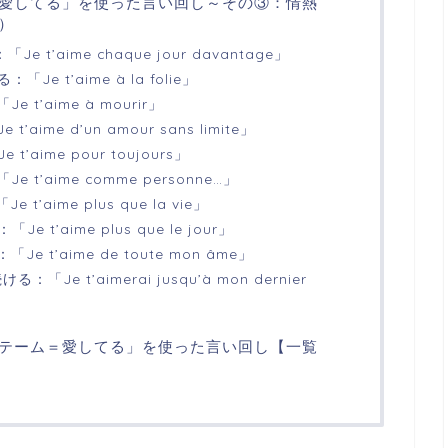
愛してる」を使った言い回し～その③：情熱
）
 t’aime chaque jour davantage」
Je t’aime à la folie」
 t’aime à mourir」
aime d’un amour sans limite」
’aime pour toujours」
 t’aime comme personne…」
t’aime plus que la vie」
 t’aime plus que le jour」
e t’aime de toute mon âme」
「Je t’aimerai jusqu’à mon dernier
テーム＝愛してる」を使った言い回し【一覧