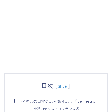
目次
[
]
閉じる
ぺぎぃの日常会話～第４話：「Le métro」
1-1. 会話のテキスト（フランス語）