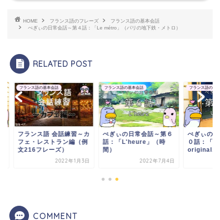
HOME
フランス語のフレーズ
フランス語の基本会話
ぺぎぃの日常会話～第４話：「Le métro」（パリの地下鉄・メトロ）
RELATED POST
ンス語の基本会話
フランス語の基本会話
フランス語の基本会話
ランス語 会話練習～カ
ぺぎぃの日常会話～第６
ぺぎぃの日常会話～
ェ・レストラン編（例
話：「L'heure」（時
０話：「Un pyjama
216フレーズ）
間）
original...
2022年1月3日
2022年7月4日
2023年4
COMMENT