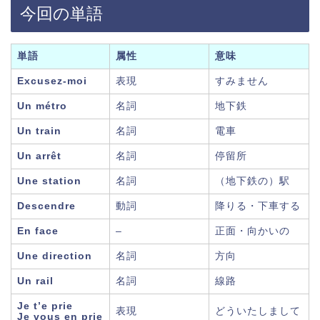
今回の単語
単語
属性
意味
Excusez-moi
表現
すみません
Un métro
名詞
地下鉄
Un train
名詞
電車
Un arrêt
名詞
停留所
Une station
名詞
（地下鉄の）駅
Descendre
動詞
降りる・下車する
En face
–
正面・向かいの
Une direction
名詞
方向
Un rail
名詞
線路
Je t’e prie
表現
どういたしまして
Je vous en prie