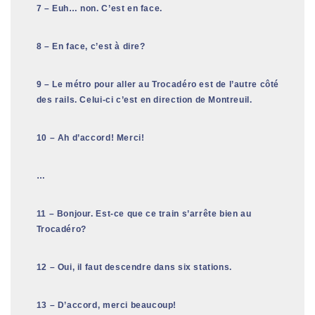
7 – Euh… non. C’est en face.
8 – En face, c’est à dire?
9 – Le métro pour aller au Trocadéro est de l’autre côté
des rails. Celui-ci c’est en direction de Montreuil.
10 – Ah d’accord! Merci!
…
11 – Bonjour. Est-ce que ce train s’arrête bien au
Trocadéro?
12 – Oui, il faut descendre dans six stations.
13 – D’accord, merci beaucoup!