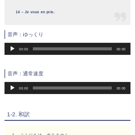
14 – Je vous en prie.
音声：ゆっくり
音
00:00
00:00
声
プ
レ
音声：通常速度
ー
ヤ
音
00:00
00:00
ー
声
プ
レ
1-2. 和訳
ー
ヤ
ー