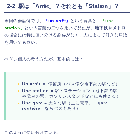
2-2. 駅は「Arrêt」？それとも「Station」？
今回の会話例では、
「un arrêt」
という言葉と、
「une
station」
という言葉の二つを用いて見たが、
地下鉄
や
メトロ
の場合には特に使い分ける必要がなく、人によって好きな単語
を用いても良い。
ぺぎぃ個人の考え方だが、基本的には：
Un arrêt
＝ 停留所（バス停や地下鉄の駅など）
Une station
= 駅・ステーション（地下鉄の駅
や電車の駅、ガソリンスタンドなどにも使える）
Une gare
= 大きな駅（主に電車、「
gare
routière
」ならバスもあり）
このように使い分けている。