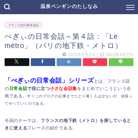
温泉ペンギンのたしなみ
フランス語の基本会話
ぺぎぃの日常会話～第４話：「Le
métro」（パリの地下鉄・メトロ）
2022年5月2日
/
2023年4月7日
「ぺぎぃの日常会話」シリーズ
とは、フランス語
の
日常会話
で役に立つ
小さな会話集
をまとめていこうという企
画である。
中々このブログの記事までたどり着く人は少ないが、頑張っ
てやっていくのである。
今回のテーマは、
フランスの地下鉄（メトロ）を探していると
きに使える
フレーズの紹介である。