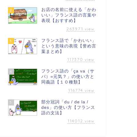
お店の名前に使える「かわ
2
いい」フランス語の言葉や
表現【おすすめ】
263971
view
フランス語で「かわいい」
3
という意味の表現【誉め言
葉まとめ】
117370
view
フランス語の「ça va（サ
4
バ）=元気？」の使い方と
同義語【１０種類】
116774
view
部分冠詞「du / de la /
5
des」の使い方【フランス
語の文法】
114012
view