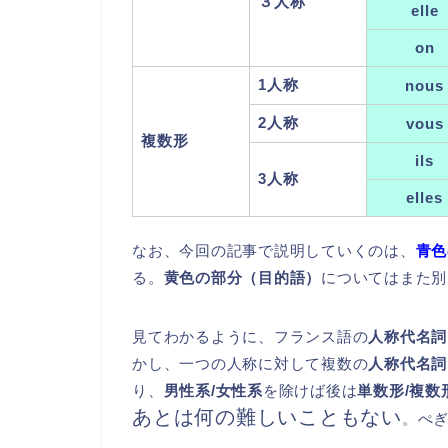
３人称
elle
on
1人称
nous
2人称
vous
複数形
ils
3人称
elles
なお、今回の記事で説明していくのは、
青色
る。
黄色の部分（目的語）
についてはまた別
見てわかるように、フランス語の
人称代名詞
かし、一つの人称に対して複数の
人称代名詞
り、
男性系/女性系
を除けば後は
単数形/複数
あとは何の難しいこともない
。ぺ