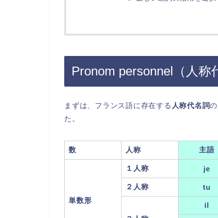
Pronom personnel
まずは、フランス語に存在する
人称代名詞
の
た。
数
人称
主語
１人称
je
２人称
tu
単数形
il