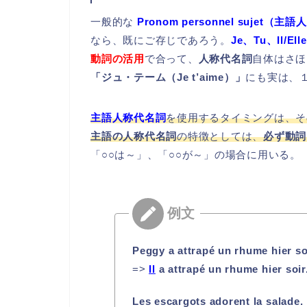
一般的な
Pronom personnel sujet（
なら、既にご存じであろう。
Je、Tu、Il/Ell
動詞の活用
で合って、
人称代名詞
自体はさほ
「ジュ・テーム（Je t’aime）」
にも実は、
主語人称代名詞
を使用するタイミングは、そ
主語の人称代名詞
の特徴としては、
必ず動詞
「○○は～」、「○○が～」の場合に用いる。
Peggy a attrapé un rhume hier so
=>
Il
a attrapé un rhume hier soir
Les escargots adorent la salade.