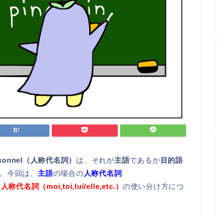
ersonnel（人称代名詞）
は、それが
主語
であるか
目的語
。今回は、
主語
の場合の
人称代名詞
の
人称代名詞（moi,toi,lui/elle,etc.）
の使い分け方につ