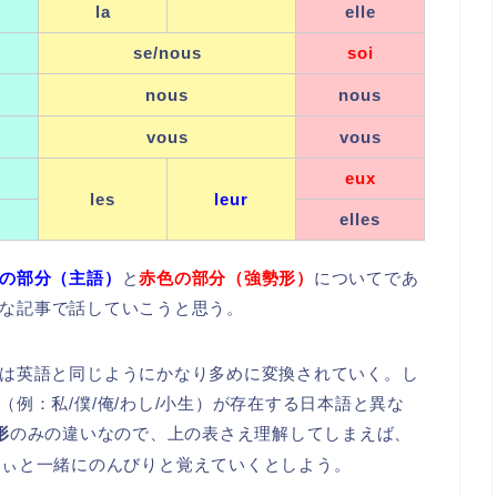
la
elle
se/nous
soi
nous
nous
vous
vous
eux
les
leur
elles
の部分（主語）
と
赤色の部分（強勢形）
についてであ
な記事で話していこうと思う。
は英語と同じようにかなり多めに変換されていく。し
（例：私/僕/俺/わし/小生）が存在する日本語と異な
形
のみの違いなので、上の表さえ理解してしまえば、
ぎぃと一緒にのんびりと覚えていくとしよう。