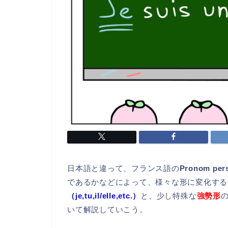
日本語と違って、フランス語の
Pronom p
であるかなどによって、様々な形に変化する
（je,tu,il/elle,etc.）
と、少し特殊な
強勢形
いて解説していこう。