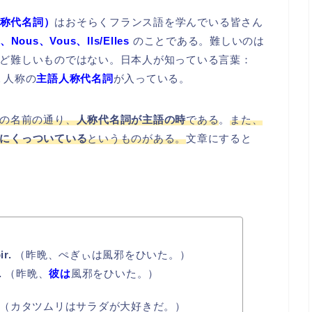
主語人称代名詞）
はおそらくフランス語を学んでいる皆さん
e、Nous、Vous、Ils/Elles
のことである。難しいのは
ど難しいものではない。日本人が知っている言葉：
１人称の
主語人称代名詞
が入っている。
の名前の通り、
人称代名詞が主語の時
である
。
また、
にくっついている
というものがある。
文章にすると
ir.
（昨晩、ぺぎぃは風邪をひいた。）
.
（昨晩、
彼は
風邪をひいた。）
（カタツムリはサラダが大好きだ。）